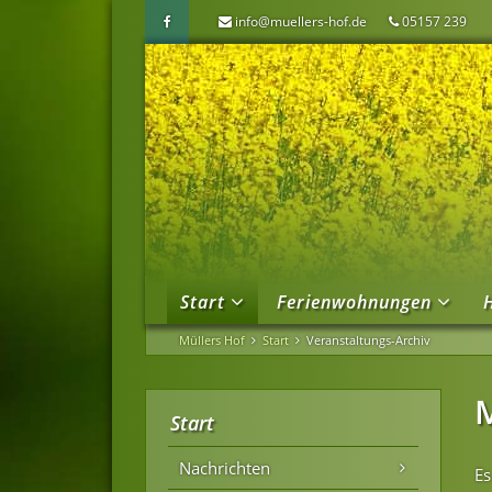
info@muellers-hof.de
05157 239
Start
Ferienwohnungen
Müllers Hof
Start
Veranstaltungs-Archiv
Start
Nachrichten
Es