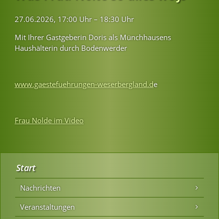
27.06.2026, 17:00 Uhr – 18:30 Uhr
Mit Ihrer Gastgeberin Doris als Münchhausens
Haushälterin durch Bodenwerder
www.gaestefuehrungen-weserbergland.d
e
Frau Nolde im Video
Start
Nachrichten
Veranstaltungen