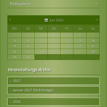
Bildergalerie
<
>
Juni 2026
Mo
Di
Mi
Do
Fr
Sa
So
1
2
3
4
5
6
7
8
9
10
11
12
13
14
15
16
17
18
19
20
21
22
23
24
25
26
27
28
29
30
Veranstaltungs-Archiv
2027
Januar 2027 (54 Einträge)
2026