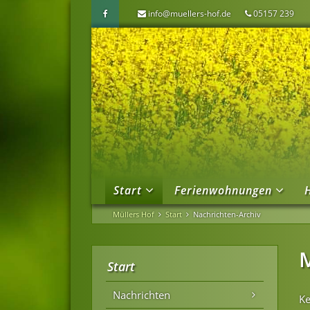
info@muellers-hof.de
05157 239
Start
Ferienwohnungen
Müllers Hof
Start
Nachrichten-Archiv
Start
Nachrichten
Ke